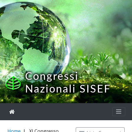
Congressi
Nazionali SISEF
Home
XI Congresso