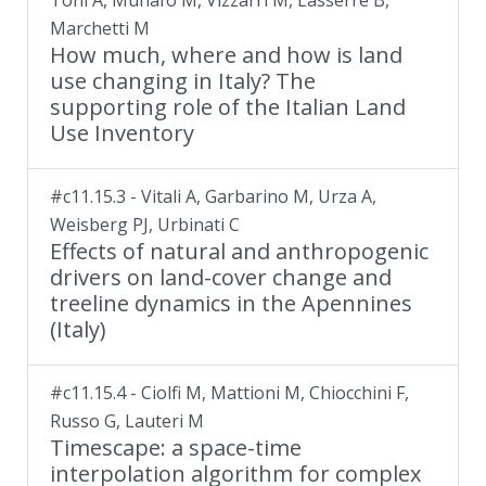
Toni A, Munafò M, Vizzarri M, Lasserre B,
Marchetti M
How much, where and how is land
use changing in Italy? The
supporting role of the Italian Land
Use Inventory
#c11.15.3 - Vitali A, Garbarino M, Urza A,
Weisberg PJ, Urbinati C
Effects of natural and anthropogenic
drivers on land-cover change and
treeline dynamics in the Apennines
(Italy)
#c11.15.4 - Ciolfi M, Mattioni M, Chiocchini F,
Russo G, Lauteri M
Timescape: a space-time
interpolation algorithm for complex