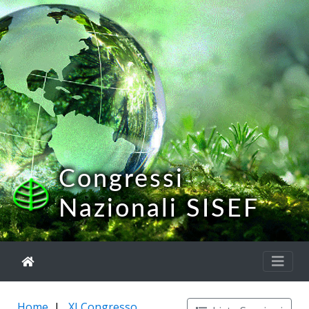
Congressi
Nazionali SISEF
Home
XI Congresso