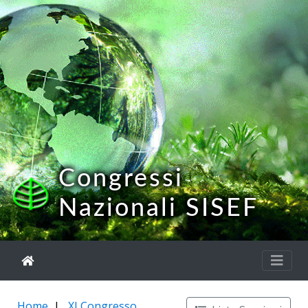
Congressi
Nazionali SISEF
Home
XI Congresso