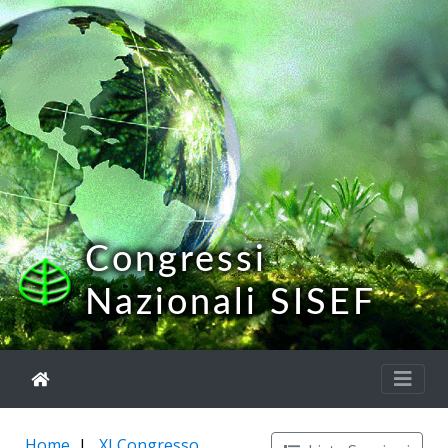
Congressi
Nazionali SISEF
Home
XI Congresso