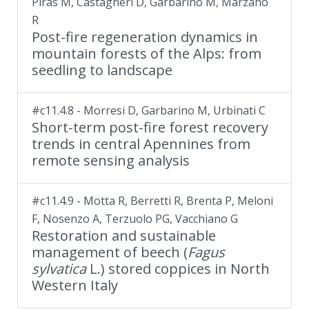
Piras M, Castagneri D, Garbarino M, Marzano
R
Post-fire regeneration dynamics in
mountain forests of the Alps: from
seedling to landscape
#c11.4.8 - Morresi D, Garbarino M, Urbinati C
Short-term post-fire forest recovery
trends in central Apennines from
remote sensing analysis
#c11.4.9 - Motta R, Berretti R, Brenta P, Meloni
F, Nosenzo A, Terzuolo PG, Vacchiano G
Restoration and sustainable
management of beech (
Fagus
sylvatica
L.) stored coppices in North
Western Italy