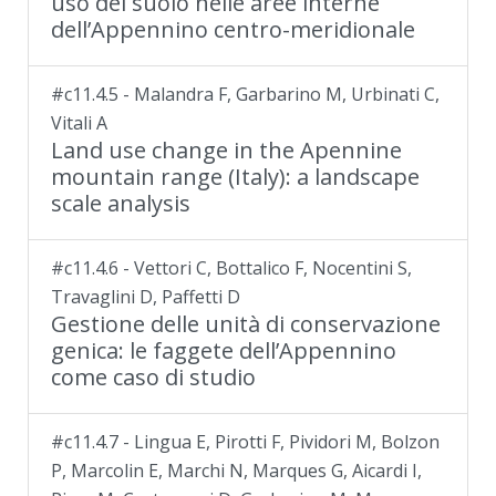
uso del suolo nelle aree interne
dell’Appennino centro-meridionale
#c11.4.5 - Malandra F, Garbarino M, Urbinati C,
Vitali A
Land use change in the Apennine
mountain range (Italy): a landscape
scale analysis
#c11.4.6 - Vettori C, Bottalico F, Nocentini S,
Travaglini D, Paffetti D
Gestione delle unità di conservazione
genica: le faggete dell’Appennino
come caso di studio
#c11.4.7 - Lingua E, Pirotti F, Pividori M, Bolzon
P, Marcolin E, Marchi N, Marques G, Aicardi I,