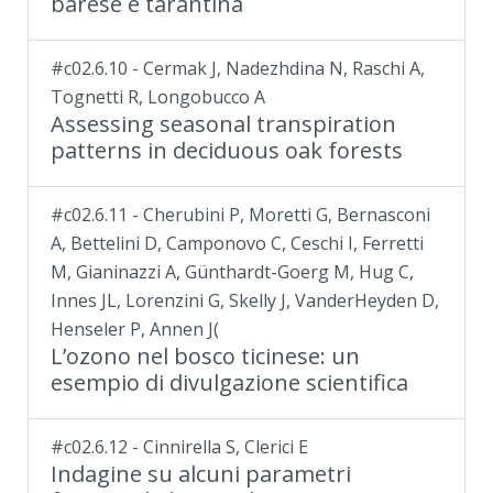
barese e tarantina
#c02.6.10 - Cermak J, Nadezhdina N, Raschi A,
Tognetti R, Longobucco A
Assessing seasonal transpiration
patterns in deciduous oak forests
#c02.6.11 - Cherubini P, Moretti G, Bernasconi
A, Bettelini D, Camponovo C, Ceschi I, Ferretti
M, Gianinazzi A, Günthardt-Goerg M, Hug C,
Innes JL, Lorenzini G, Skelly J, VanderHeyden D,
Henseler P, Annen J(
L’ozono nel bosco ticinese: un
esempio di divulgazione scientifica
#c02.6.12 - Cinnirella S, Clerici E
Indagine su alcuni parametri