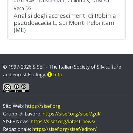
#c02.6.48 - La Mantia T, Cullotta S, La Mela
Veca DS
Analisi degli accrescimenti di Robinia
pseudoacacia L. sui Monti Peloritani
(ME)
© 1997-2026 SISEF - The Italian Society of Silviculture
and Forest Ecology.
Info
Sito Web:
https://sisef.org
Gruppi di Lavoro:
https://sisef.org/sisef/gdl/
SISEF News:
https://sisef.org/latest-news/
Redazionale:
https://sisef.org/sisef/editor/