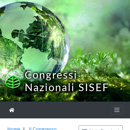
Congressi
Nazionali SISEF
Home
II Congresso