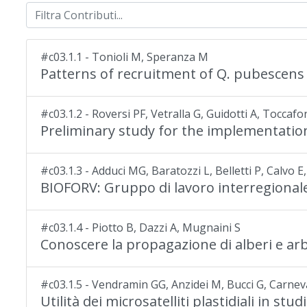
#c03.1.1 - Tonioli M, Speranza M
Patterns of recruitment of Q. pubescens Wi
#c03.1.2 - Roversi PF, Vetralla G, Guidotti A, Toccafo
Preliminary study for the implementatio
#c03.1.3 - Adduci MG, Baratozzi L, Belletti P, Calvo E
BIOFORV: Gruppo di lavoro interregionale 
#c03.1.4 - Piotto B, Dazzi A, Mugnaini S
Conoscere la propagazione di alberi e arb
#c03.1.5 - Vendramin GG, Anzidei M, Bucci G, Carneval
Utilità dei microsatelliti plastidiali in stud