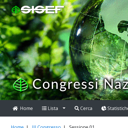
Congressi Naz
Home
Lista
Cerca
Statistich
Home
III Congresso
Sessione 01