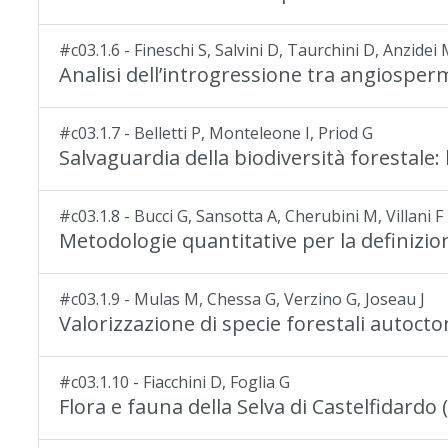
#c03.1.6 - Fineschi S, Salvini D, Taurchini D, Anzide
Analisi dell’introgressione tra angiosper
#c03.1.7 - Belletti P, Monteleone I, Priod G
Salvaguardia della biodiversità forestale: l
#c03.1.8 - Bucci G, Sansotta A, Cherubini M, Villani F
Metodologie quantitative per la definizion
#c03.1.9 - Mulas M, Chessa G, Verzino G, Joseau J
Valorizzazione di specie forestali autoct
#c03.1.10 - Fiacchini D, Foglia G
Flora e fauna della Selva di Castelfidardo 