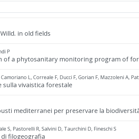
lld. in old fields
ndi P
n of a phytosanitary monitoring program of for
, Camoriano L, Correale F, Ducci F, Gorian F, Mazzoleni A, Pat
sulla vivaistica forestale
usti mediterranei per preservare la biodiversit
e S, Pastorelli R, Salvini D, Taurchini D, Fineschi S
i di filogeografia