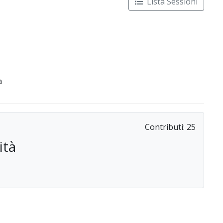
Lista Sessioni
a
Contributi:
25
ità