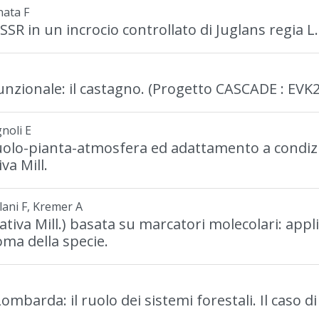
nata F
SR in un incrocio controllato di Juglans regia L.
funzionale: il castagno. (Progetto CASCADE : EV
noli E
suolo-pianta-atmosfera ed adattamento a condizi
va Mill.
lani F, Kremer A
iva Mill.) basata su marcatori molecolari: applic
oma della specie.
ombarda: il ruolo dei sistemi forestali. Il caso 