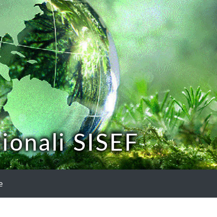
ionali SISEF
e