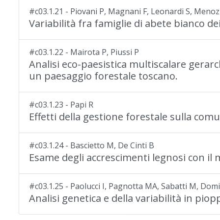
#c03.1.21 - Piovani P, Magnani F, Leonardi S, Menoz
Variabilità fra famiglie di abete bianco 
#c03.1.22 - Mairota P, Piussi P
Analisi eco-paesistica multiscalare gerarch
un paesaggio forestale toscano.
#c03.1.23 - Papi R
Effetti della gestione forestale sulla comu
#c03.1.24 - Bascietto M, De Cinti B
Esame degli accrescimenti legnosi con il m
#c03.1.25 - Paolucci I, Pagnotta MA, Sabatti M, Dom
Analisi genetica e della variabilità in p