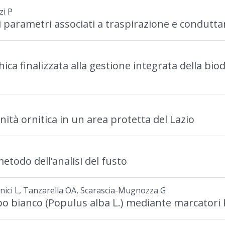
zi P
dei parametri associati a traspirazione e condutt
ica finalizzata alla gestione integrata della biod
nità ornitica in un area protetta del Lazio
etodo dell’analisi del fusto
inici L, Tanzarella OA, Scarascia-Mugnozza G
ioppo bianco (Populus alba L.) mediante marcatori