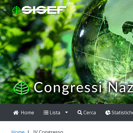
Congressi Naz
Home
Lista
Cerca
Statistich
Home
IV Congresso