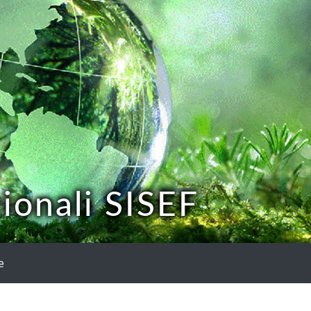
ionali SISEF
e