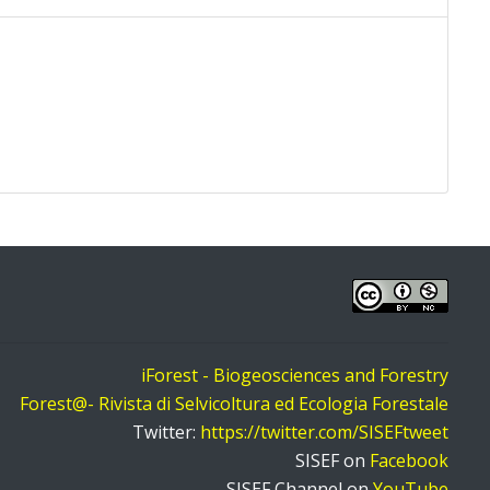
iForest - Biogeosciences and Forestry
Forest@- Rivista di Selvicoltura ed Ecologia Forestale
Twitter:
https://twitter.com/SISEFtweet
SISEF on
Facebook
SISEF Channel on
YouTube