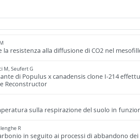
 M
e la resistenza alla diffusione di CO2 nel mesofill
ci M, Seufert G
ante di Populus x canadensis clone I-214 effettuat
re Reconstructor
mperatura sulla respirazione del suolo in funzion
calenghe R
arbonio in seguito ai processi di abbandono dei co