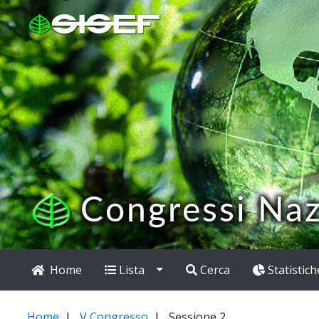
Congressi Naz
Home
Lista
Cerca
Statistich
Home
V Congresso
Sessione 2