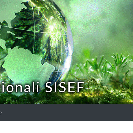
ionali SISEF
e