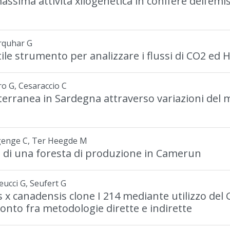
massima attività xilogenetica in conifere dell’em
arquhar G
tile strumento per analizzare i flussi di CO2 ed 
aro G, Cesaraccio C
rranea in Sardegna attraverso variazioni del mic
genge C, Ter Heegde M
e di una foresta di produzione in Camerun
eucci G, Seufert G
us x canadensis clone I 214 mediante utilizzo d
onto fra metodologie dirette e indirette