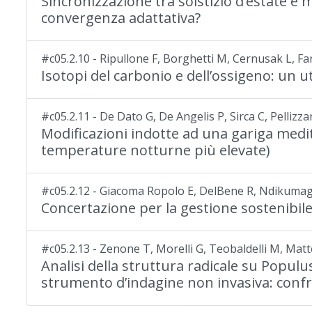
Sincronizzazione tra solstizio d’estate e 
convergenza adattativa?
#c05.2.10 - Ripullone F, Borghetti M, Cernusak L, F
Isotopi del carbonio e dell’ossigeno: un u
#c05.2.11 - De Dato G, De Angelis P, Sirca C, Pellizz
Modificazioni indotte ad una gariga medite
temperature notturne più elevate)
#c05.2.12 - Giacoma Ropolo E, DelBene R, Ndikuma
Concertazione per la gestione sostenibil
#c05.2.13 - Zenone T, Morelli G, Teobaldelli M, Matt
Analisi della struttura radicale su Popul
strumento d’indagine non invasiva: confr