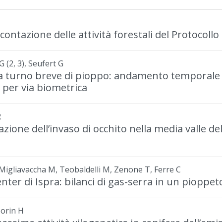
ntazione delle attività forestali del Protocollo
 (2, 3), Seufert G
e a turno breve di pioppo: andamento temporale
e per via biometrica
R
azione dell’invaso di occhito nella media valle d
 Migliavaccha M, Teobaldelli M, Zenone T, Ferre C
enter di Ispra: bilanci di gas-serra in un pioppe
Morin H