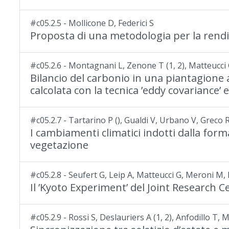
#c05.2.5 - Mollicone D, Federici S
Proposta di una metodologia per la rendico
#c05.2.6 - Montagnani L, Zenone T (1, 2), Matteucci G
Bilancio del carbonio in una piantagion
calcolata con la tecnica ’eddy covariance’ 
#c05.2.7 - Tartarino P (), Gualdi V, Urbano V, Greco 
I cambiamenti climatici indotti dalla form
vegetazione
#c05.2.8 - Seufert G, Leip A, Matteucci G, Meroni M,
Il ’Kyoto Experiment’ del Joint Research C
#c05.2.9 - Rossi S, Deslauriers A (1, 2), Anfodillo T, 