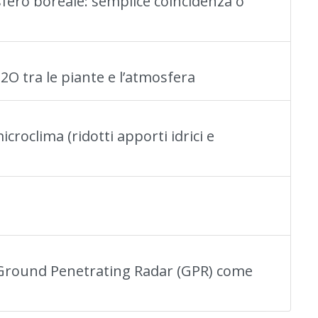
isfero boreale: semplice coincidenza o
H2O tra le piante e l’atmosfera
roclima (ridotti apporti idrici e
el Ground Penetrating Radar (GPR) come