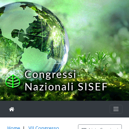
Congressi
Nazionali SISEF
Home
VII Congresso