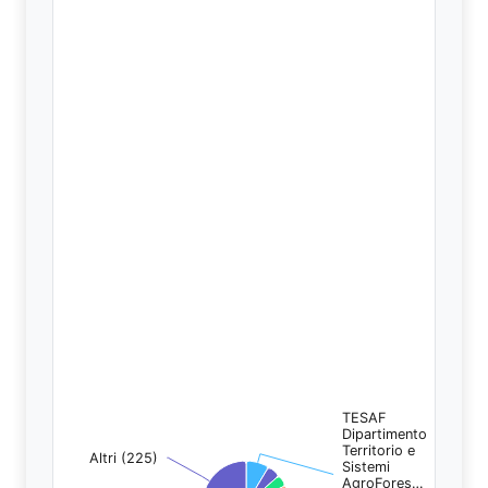
TESAF
TESAF
Dipartimento
Dipartimento
Territorio e
Territorio e
Altri (225)
Altri (225)
Sistemi
Sistemi
AgroFores…
AgroFores…