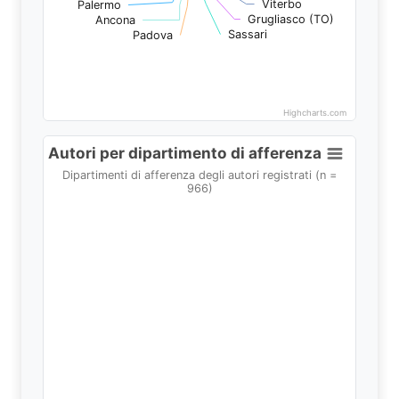
Viterbo
Viterbo
Palermo
Palermo
Grugliasco (TO)
Grugliasco (TO)
Ancona
Ancona
Sassari
Sassari
Padova
Padova
Highcharts.com
End of interactive chart.
Autori per dipartimento di afferenza
Autori per dipartimento di afferenza
Pie chart with 52 slices.
Dipartimenti di afferenza degli autori registrati (n =
966)
Dipartimenti di afferenza degli autori registrati (n = 9