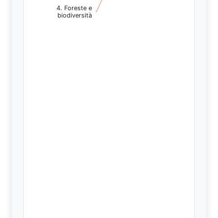
4. Foreste e
4. Foreste e
biodiversità
biodiversità