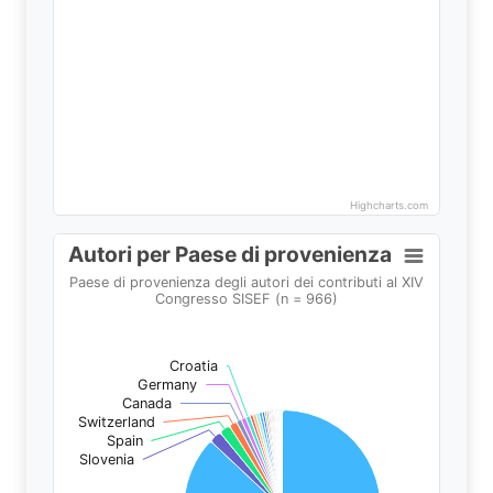
Highcharts.com
End of interactive chart.
Autori per Paese di provenienza
Autori per Paese di provenienza
Pie chart with 31 slices.
Paese di provenienza degli autori dei contributi al XIV
Congresso SISEF (n = 966)
Paese di provenienza degli autori dei contributi al XI
Croatia
Croatia
Germany
Germany
Canada
Canada
Switzerland
Switzerland
Spain
Spain
Slovenia
Slovenia