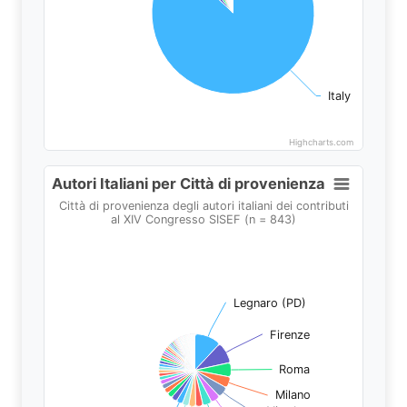
Italy
Italy
Highcharts.com
End of interactive chart.
Autori Italiani per Città di provenienza
Autori Italiani per Città di provenienza
Pie chart with 88 slices.
Città di provenienza degli autori italiani dei contributi
al XIV Congresso SISEF (n = 843)
Città di provenienza degli autori italiani dei contribut
Legnaro (PD)
Legnaro (PD)
Firenze
Firenze
Roma
Roma
Milano
Milano