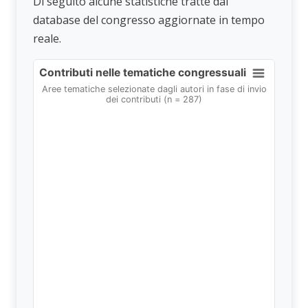
Di seguito alcune statistiche tratte dal
database del congresso aggiornate in tempo
reale.
Contributi nelle tematiche congressuali
Contributi nelle tematiche congressuali
Pie chart with 9 slices.
Aree tematiche selezionate dagli autori in fase di invio
dei contributi (n = 287)
Aree tematiche selezionate dagli autori in fase di invio