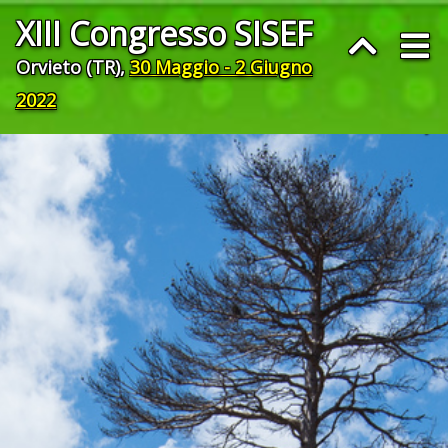
XIII Congresso SISEF
Orvieto (TR),
30 Maggio - 2 Giugno
2022
© Matteo Arnoul “Wildfire severity”